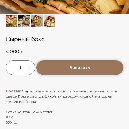
Сырный бокс
4 000
р.
Заказать
Состав:
Сыры: Камамбер, дор блю, тет де муан, пармезан, козий
шевре. Подается с голубикой, виноградом, курагой, миндалем,
ломтиками багета
Сет на компанию 4-5 гостей.
Вес:
650 гр.