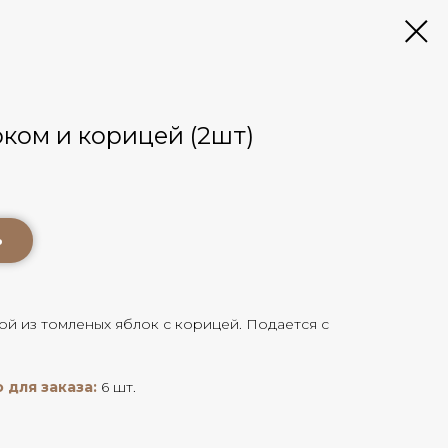
ком и корицей (2шт)
ь
ой из томленых яблок с корицей. Подается с
для заказа:
6 шт.