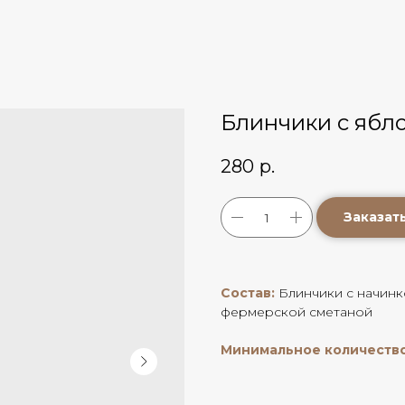
Блинчики с ябло
280
р.
Заказат
Состав:
Блинчики с начинк
фермерской сметаной
Минимальное количество 