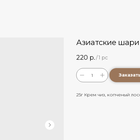
Азиатские шари
220
р.
/
1 pc
Заказат
25г Крем чиз, копченый лос