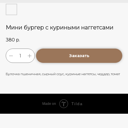
Мини бургер с куриными наггетсами
380
р.
Заказать
Булочка пшеничная, сырный соус, куриные наггетсы, чеддер, томат
Tilda
Made on